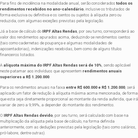
Para fins de incidência na modalidade anual, serão considerados
todos os
rendimentos recebidos no ano-calendário
, inclusive os tributados de
forma exclusiva ou definitiva e os isentos ou sujeitos à alíquota zero ou
reduzida, com algumas exceções previstas pela legislação.
Já a base de cálculo do
IRPF Altas Rendas
, por seu turno, corresponderá ao
valor dos rendimentos apurados acima, deduzindo-se rendimentos isentos
(tais como cadernetas de poupança e algumas modalidades de
aposentadorias), indenizações recebidas, bem como de alguns títulos
financeiros listados.
A
alíquota máxima do IRPF Altas Rendas será de 10%
, sendo aplicável
neste patamar aos indivíduos que apresentem
rendimentos anuais
superiores a R$ 1.200.000
.
Para os rendimentos anuais na faixa
entre R$ 600.000 e R$ 1.200.000
, será
aplicado um fator de redução à alíquota máxima acima mencionada, de forma
que esta seja diretamente proporcional ao montante da renda auferida, que irá
variar de zero a 9,99%, a depender do montante dos rendimentos.
O
IRPF Altas Rendas
devido
, por seu turno, será calculado com base na
multiplicação da alíquota pela base de cálculo, na forma definida
anteriormente, com as deduções previstas pela legislação (tais como salários,
pró-labore, dentre outras).