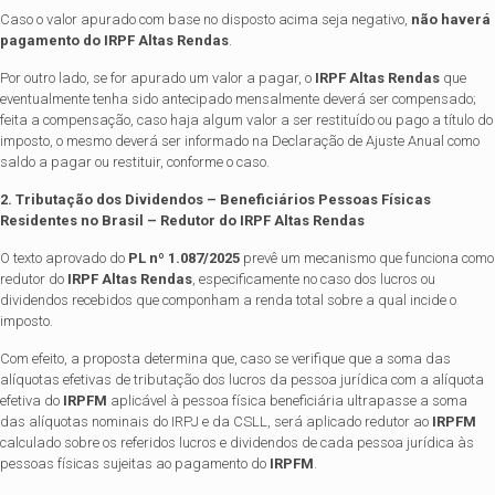
Caso o valor apurado com base no disposto acima seja negativo,
não haverá
pagamento do IRPF Altas Rendas
.
Por outro lado, se for apurado um valor a pagar, o
IRPF Altas Rendas
que
eventualmente tenha sido antecipado mensalmente deverá ser compensado;
feita a compensação, caso haja algum valor a ser restituído ou pago a título do
imposto, o mesmo deverá ser informado na Declaração de Ajuste Anual como
saldo a pagar ou restituir, conforme o caso.
2. Tributação dos Dividendos – Beneficiários Pessoas Físicas
Residentes no Brasil – Redutor do IRPF Altas Rendas
O texto aprovado do
PL nº 1.087/2025
prevê um mecanismo que funciona como
redutor do
IRPF Altas Rendas
, especificamente no caso dos lucros ou
dividendos recebidos que componham a renda total sobre a qual incide o
imposto.
Com efeito, a proposta determina que, caso se verifique que a soma das
alíquotas efetivas de tributação dos lucros da pessoa jurídica com a alíquota
efetiva do
IRPFM
aplicável à pessoa física beneficiária ultrapasse a soma
das alíquotas nominais do IRPJ e da CSLL, será aplicado redutor ao
IRPFM
calculado sobre os referidos lucros e dividendos de cada pessoa jurídica às
pessoas físicas sujeitas ao pagamento do
IRPFM
.