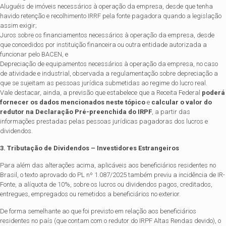
Aluguéis de imóveis necessários à operação da empresa, desde que tenha
havido retenção e recolhimento IRRF pela fonte pagadora quando a legislação
assim exigir;
Juros sobre os financiamentos necessários à operação da empresa, desde
que concedidos por instituição financeira ou outra entidade autorizada a
funcionar pelo BACEN, e
Depreciação de equipamentos necessários à operação da empresa, no caso
de atividade e industrial, observada a regulamentação sobre depreciação a
que se sujeitam as pessoas jurídica submetidas ao regime do lucro real.
Vale destacar, ainda, a previsão que estabelece que a Receita Federal
poderá
fornecer os dados mencionados neste tópico
e
calcular o valor do
redutor na Declaração Pré-preenchida do IRPF
, a partir das
informações prestadas pelas pessoas jurídicas pagadoras dos lucros e
dividendos.
3. Tributação de Dividendos – Investidores Estrangeiros
Para além das alterações acima, aplicáveis aos beneficiários residentes no
Brasil, o texto aprovado do PL nº 1.087/2025 também previu a incidência de IR-
Fonte, a alíquota de 10%, sobre os lucros ou dividendos pagos, creditados,
entregues, empregados ou remetidos a beneficiários no exterior.
De forma semelhante ao que foi previsto em relação aos beneficiários
residentes no país (que contam com o redutor do IRPF Altas Rendas devido), o