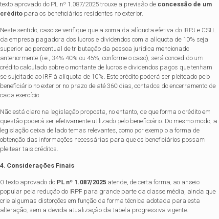
texto aprovado do PL nº 1.087/2025 trouxe a previsão de
concessão de um
crédito
para os beneficiários residentes no exterior.
Neste sentido, caso se verifique que a soma da alíquota efetiva do IRPJ e CSLL
da empresa pagadora dos lucros e dividendos com a alíquota de 10% seja
superior ao percentual de tributação da pessoa jurídica mencionado
anteriormente (i.e., 34% 40% ou 45%, conforme o caso), será concedido um
crédito calculado sobre o montante de lucros e dividendos pagos que tenham
se sujeitado ao IRF à alíquota de 10%. Este crédito poderá ser pleiteado pelo
beneficiário no exterior no prazo de até 360 dias, contados do encerramento de
cada exercício.
Não está claro na legislação proposta, no entanto, de que forma o crédito em
questão poderá ser efetivamente utilizado pelo beneficiário. Do mesmo modo, a
legislação deixa de lado temas relevantes, como por exemplo a forma de
obtenção das informações necessárias para que os beneficiários possam
pleitear tais créditos.
4. Considerações Finais
O texto aprovado do
PL nº 1.087/2025
atende, de certa forma, ao anseio
popular pela redução do IRPF para grande parte da classe média, ainda que
crie algumas distorções em função da forma técnica adotada para esta
alteração, sem a devida atualização da tabela progressiva vigente.