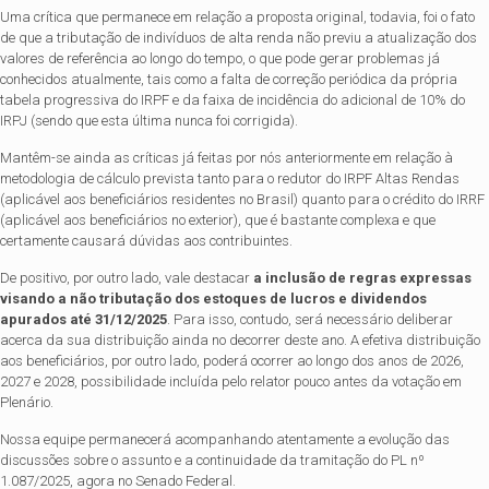
Uma crítica que permanece em relação a proposta original, todavia, foi o fato
de que a tributação de indivíduos de alta renda não previu a atualização dos
valores de referência ao longo do tempo, o que pode gerar problemas já
conhecidos atualmente, tais como a falta de correção periódica da própria
tabela progressiva do IRPF e da faixa de incidência do adicional de 10% do
IRPJ (sendo que esta última nunca foi corrigida).
Mantêm-se ainda as críticas já feitas por nós anteriormente em relação à
metodologia de cálculo prevista tanto para o redutor do IRPF Altas Rendas
(aplicável aos beneficiários residentes no Brasil) quanto para o crédito do IRRF
(aplicável aos beneficiários no exterior), que é bastante complexa e que
certamente causará dúvidas aos contribuintes.
De positivo, por outro lado, vale destacar
a inclusão de regras expressas
visando a não tributação dos estoques de lucros e dividendos
apurados até 31/12/2025
. Para isso, contudo, será necessário deliberar
acerca da sua distribuição ainda no decorrer deste ano. A efetiva distribuição
aos beneficiários, por outro lado, poderá ocorrer ao longo dos anos de 2026,
2027 e 2028, possibilidade incluída pelo relator pouco antes da votação em
Plenário.
Nossa equipe permanecerá acompanhando atentamente a evolução das
discussões sobre o assunto e a continuidade da tramitação do PL nº
1.087/2025, agora no Senado Federal.