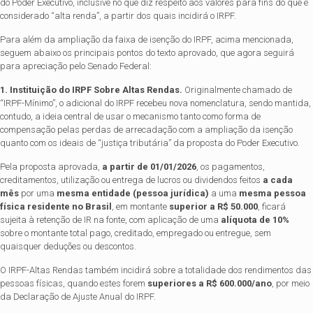
do Poder Executivo, inclusive no que diz respeito aos valores para fins do que é
considerado “alta renda”, a partir dos quais incidirá o IRPF.
Para além da ampliação da faixa de isenção do IRPF, acima mencionada,
seguem abaixo os principais pontos do texto aprovado, que agora seguirá
para apreciação pelo Senado Federal:
1.
Instituição do IRPF Sobre Altas Rendas.
Originalmente chamado de
“IRPF-Mínimo”, o adicional do IRPF recebeu nova nomenclatura, sendo mantida,
contudo, a ideia central de usar o mecanismo tanto como forma de
compensação pelas perdas de arrecadação com a ampliação da isenção
quanto com os ideais de “justiça tributária” da proposta do Poder Executivo.
Pela proposta aprovada,
a partir de 01/01/2026
, os pagamentos,
creditamentos, utilização ou entrega de lucros ou dividendos feitos
a cada
mês
por uma
mesma entidade (pessoa jurídica)
a uma
mesma pessoa
física residente no Brasil
, em montante
superior a R$ 50.000
, ficará
sujeita à retenção de IR na fonte, com aplicação de uma
alíquota de 10%
sobre o montante total pago, creditado, empregado ou entregue, sem
quaisquer deduções ou descontos.
O IRPF-Altas Rendas
também incidirá sobre a totalidade dos rendimentos das
pessoas físicas, quando estes forem
superiores a R$ 600.000/ano
, por meio
da Declaração de Ajuste Anual do IRPF.