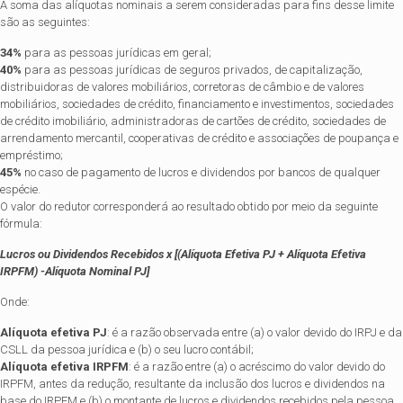
A soma das alíquotas nominais a serem consideradas para fins desse limite
são as seguintes:
34%
para as pessoas jurídicas em geral;
40%
para as pessoas jurídicas de seguros privados, de capitalização,
distribuidoras de valores mobiliários, corretoras de câmbio e de valores
mobiliários, sociedades de crédito, financiamento e investimentos, sociedades
de crédito imobiliário, administradoras de cartões de crédito, sociedades de
arrendamento mercantil, cooperativas de crédito e associações de poupança e
empréstimo;
45%
no caso de pagamento de lucros e dividendos por bancos de qualquer
espécie.
O valor do redutor corresponderá ao resultado obtido por meio da seguinte
fórmula:
Lucros ou Dividendos Recebidos x [(Alíquota Efetiva PJ + Alíquota Efetiva
IRPFM) -Alíquota Nominal PJ]
Onde:
Alíquota efetiva PJ
: é a razão observada entre (a) o valor devido do IRPJ e da
CSLL da pessoa jurídica e (b) o seu lucro contábil;
Alíquota efetiva IRPFM
: é a razão entre (a) o acréscimo do valor devido do
IRPFM, antes da redução, resultante da inclusão dos lucros e dividendos na
base do IRPFM e (b) o montante de lucros e dividendos recebidos pela pessoa