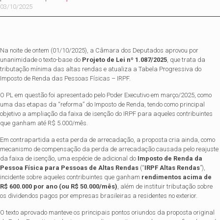
03/10/2025
Na noite de ontem (01/10/2025), a Câmara dos Deputados aprovou por
unanimidade o texto-base do
Projeto de Lei nº 1.087/2025
, que trata da
tributação mínima das altas rendas e atualiza a Tabela Progressiva do
Imposto de Renda das Pessoas Físicas – IRPF.
O PL em questão foi apresentado pelo Poder Executivo em março/2025, como
uma das etapas da “reforma” do Imposto de Renda, tendo como principal
objetivo a ampliação da faixa de isenção do IRPF para aqueles contribuintes
que ganham até R$ 5.000/mês.
Em contrapartida a esta perda de arrecadação, a proposta cria ainda, como
mecanismo de compensação da perda de arrecadação causada pelo reajuste
da faixa de isenção, uma espécie de adicional do
Imposto de Renda da
Pessoa Física para Pessoas de Altas Rendas
(“
IRPF Altas Rendas
”),
incidente sobre aqueles contribuintes que ganham
rendimentos acima de
R$ 600.000 por ano (ou R$ 50.000/mês)
, além de instituir tributação sobre
os dividendos pagos por empresas brasileiras a residentes no exterior.
O texto aprovado manteve os principais pontos oriundos da proposta original