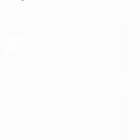
Contultoria Tributária
Planejamento Patrimonial e Sucessório